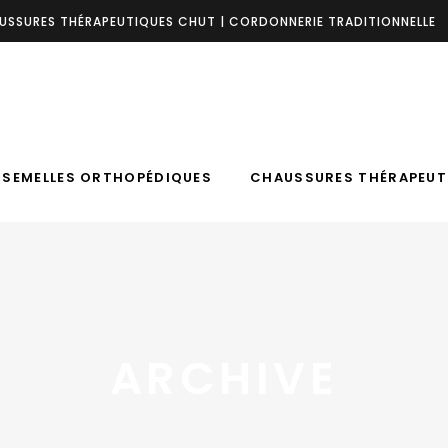
USSURES THÉRAPEUTIQUES CHUT | CORDONNERIE TRADITIONNELLE
SEMELLES ORTHOPÉDIQUES
CHAUSSURES THÉRAPEUT
Du LUNDI au VENDREDI : 8h30- 12h .
 SEMELLES ORTHOPÉDIQUES
CHAUSSURES THÉRAPEUT
ARCHIVE