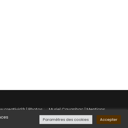
.creativid.fr
|
Photos : :
Muriel Cavanhac
|
Mentions
légales
|
Plan du Site
nces
Paramètres des cookies
Accepter