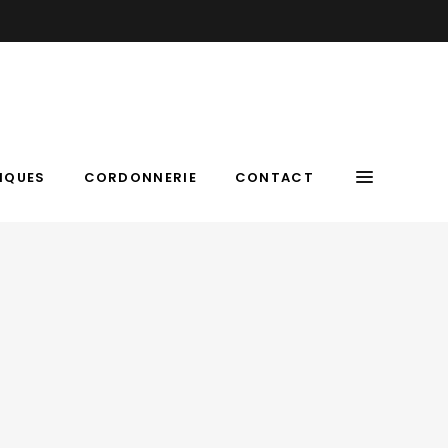
IQUES
CORDONNERIE
CONTACT
 14h-19h | Le SAMEDI : 9h – 12h | 05 63 54 48 57
IQUES
CORDONNERIE
CONTACT