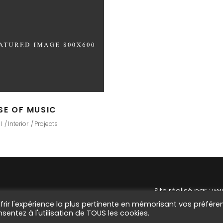
SE OF MUSIC
l
Interior
Projects
S
ite réalisé par :
www
frir l'expérience la plus pertinente en mémorisant vos préfére
nsentez à l'utilisation de TOUS les cookies.