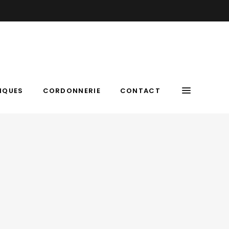
IQUES
CORDONNERIE
CONTACT
 14h-19h | Le SAMEDI : 9h – 12h | 05 63 54 48 57
IQUES
CORDONNERIE
CONTACT