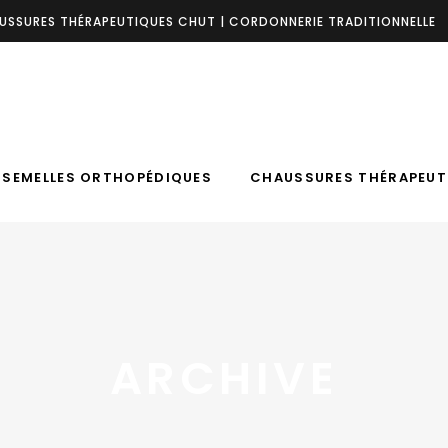
USSURES THÉRAPEUTIQUES CHUT | CORDONNERIE TRADITIONNELLE
SEMELLES ORTHOPÉDIQUES
CHAUSSURES THÉRAPEUT
Du LUNDI au VENDREDI : 8h30- 12h .
 SEMELLES ORTHOPÉDIQUES
CHAUSSURES THÉRAPEUT
ARCHIVE