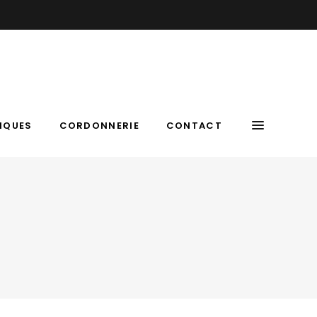
IQUES
CORDONNERIE
CONTACT
 14h-19h | Le SAMEDI : 9h – 12h | 05 63 54 48 57
IQUES
CORDONNERIE
CONTACT