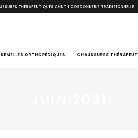
USSURES THÉRAPEUTIQUES CHUT | CORDONNERIE TRADITIONNELLE
SEMELLES ORTHOPÉDIQUES
CHAUSSURES THÉRAPEUT
Du LUNDI au VENDREDI : 8h30- 12h .
 SEMELLES ORTHOPÉDIQUES
CHAUSSURES THÉRAPEUT
JUIN 2021